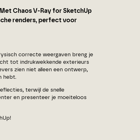
e. Met Chaos V-Ray for SketchUp
sche renders, perfect voor
fysisch correcte weergaven breng je
licht tot indrukwekkende exterieurs
ers zien niet alleen een ontwerp,
n hebt.
lecties, terwijl de snelle
iënter en presenteer je moeiteloos
chUp!