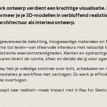
erk ontwerp verdient een krachtige visualisati
ormeer je je 3D-modellen in verbluffend realisti
architectuur als interieurontwerp.
 geavanceerde belichting, hoogwaardige materialen en 
mte tot leven—van sfeervolle interieurs met natuurlijk 
listische weersomstandigheden. Klanten en opdrachtgev
aren direct de ruimte, sfeer en details die jij voor oge
y heb je volledige controle over licht, schaduwen en ref
restaties je workflow niet vertragen. Zo werk je effic
die overtuigen.
cept naar realiteit—maak impact met V-Ray for Sket