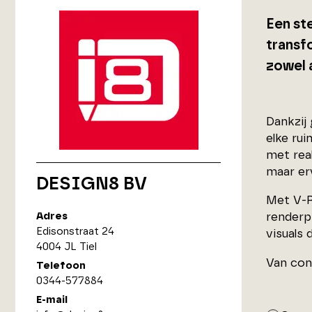
Een st
transf
zowel 
Dankzij
elke rui
met rea
maar erv
DESIGN8 BV
Met V-Ra
Adres
renderp
Edisonstraat 24
visuals 
4004 JL Tiel
Van con
Telefoon
0344-577884
E-mail