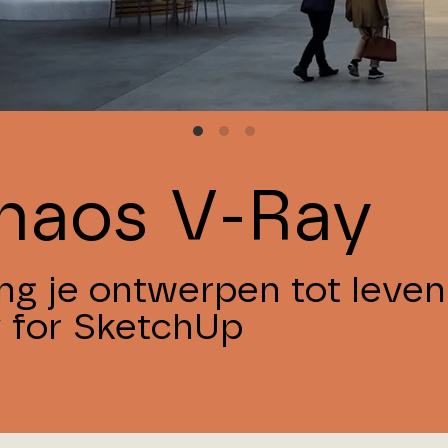
haos V-Ray
ng je ontwerpen tot leve
 for SketchUp