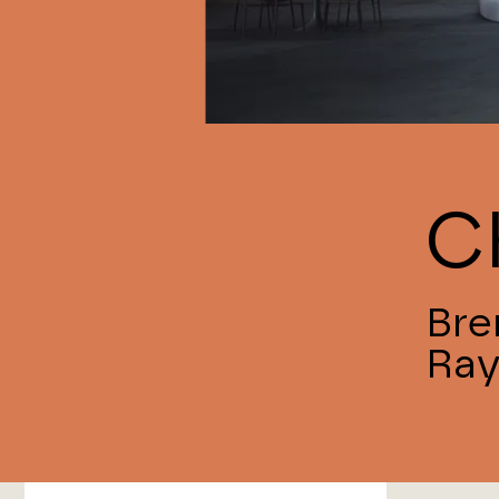
C
Bre
Ray