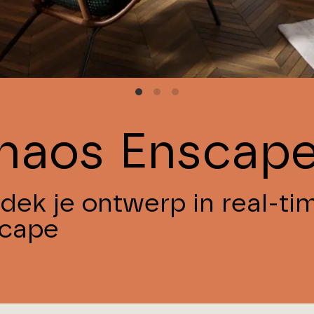
haos Enscap
dek je ontwerp in real-t
cape