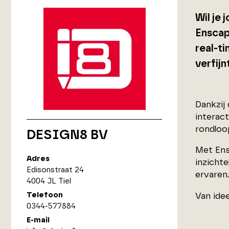
Wil je
Enscape
real-ti
verfij
Dankzij
interact
rondloo
DESIGN8 BV
Met Ens
Adres
inzichte
Edisonstraat 24
ervaren.
4004 JL Tiel
Telefoon
Van ide
0344-577884
E-mail