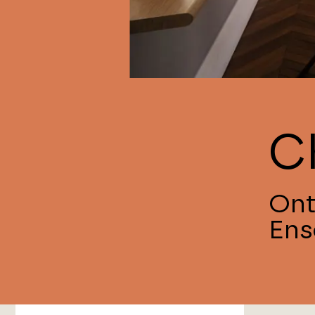
C
Ont
Ens