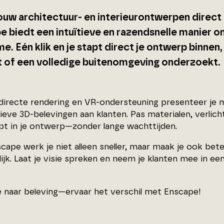
 jouw architectuur- en interieurontwerpen direc
 biedt een intuïtieve en razendsnelle manier om
me. Eén klik en je stapt direct je ontwerp binnen, 
nt of een volledige buitenomgeving onderzoekt.
 directe rendering en VR-ondersteuning presenteer je 
ieve 3D-belevingen aan klanten. Pas materialen, verlich
pt in je ontwerp—zonder lange wachttijden.
cape werk je niet alleen sneller, maar maak je ook be
lijk. Laat je visie spreken en neem je klanten mee in 
e naar beleving—ervaar het verschil met Enscape!