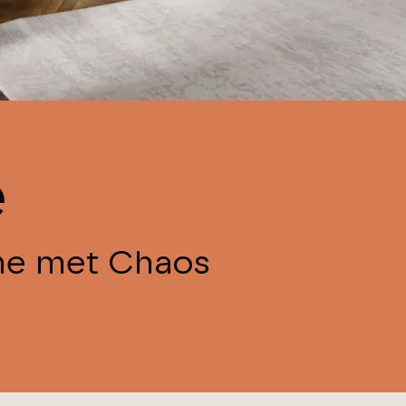
e
ime met Chaos