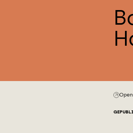
B
H
Open 
GEPUBL