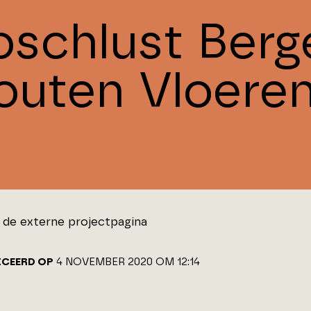
oschlust Berg
outen Vloere
de externe projectpagina
ICEERD OP
4 NOVEMBER 2020 OM 12:14