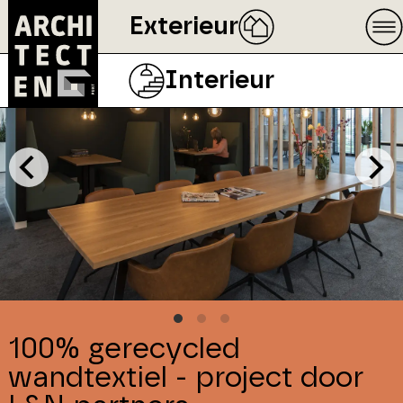
Exterieur
Interieur
100% gerecycled
wandtextiel - project door