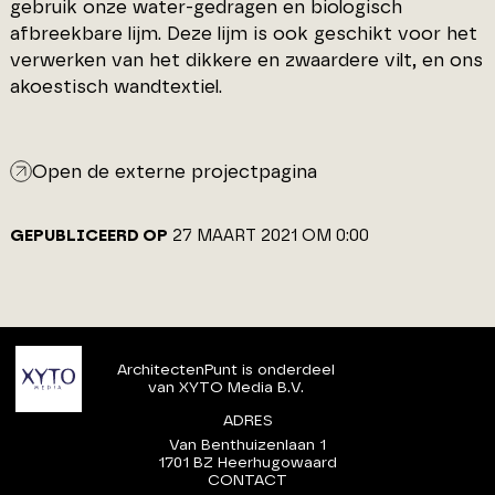
gebruik onze water-gedragen en biologisch
afbreekbare lijm. Deze lijm is ook geschikt voor het
verwerken van het dikkere en zwaardere vilt, en ons
akoestisch wandtextiel.
Open de externe projectpagina
GEPUBLICEERD OP
27 MAART 2021 OM 0:00
ArchitectenPunt is onderdeel
van XYTO Media B.V.
ADRES
Van Benthuizenlaan 1
1701 BZ Heerhugowaard
CONTACT