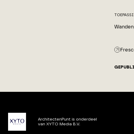
TOEPASS
Wanden, 
Fresc
GEPUBL
ArchitectenPunt is onderdeel
van XYTO Media B.V.