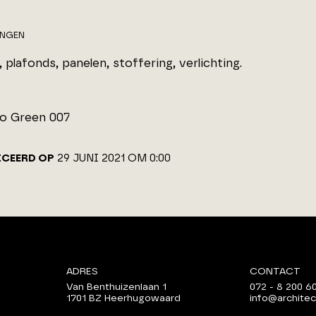
INGEN
plafonds, panelen, stoffering, verlichting.
o Green 007
ICEERD OP
29 JUNI 2021 OM 0:00
ADRES
CONTACT
Van Benthuizenlaan 1
072 - 8 200 6
1701 BZ Heerhugowaard
info@architec