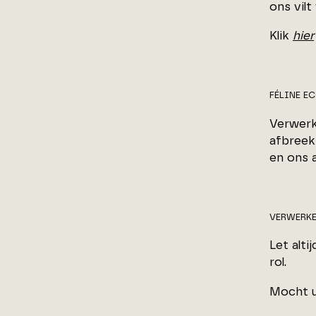
ons vilt
Klik
hier
FÉLINE E
Verwerk
afbreekb
en ons 
VERWERKE
Let alti
rol.
Mocht u