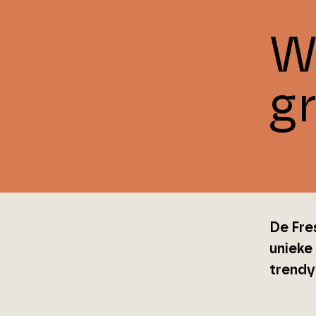
W
g
De Fres
unieke
trendy