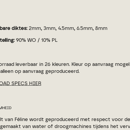
bare diktes:
2mm, 3mm, 4.5mm, 6.5mm, 8mm
elling:
90% WO / 10% PL
oorraad leverbaar in 26 kleuren. Kleur op aanvraag moge
alleen op aanvraag geproduceerd.
AD SPECS HIER
MHEID
vilt van Féline wordt geproduceerd met respect voor d
 gemaakt van water of droogmachines tijdens het vervil