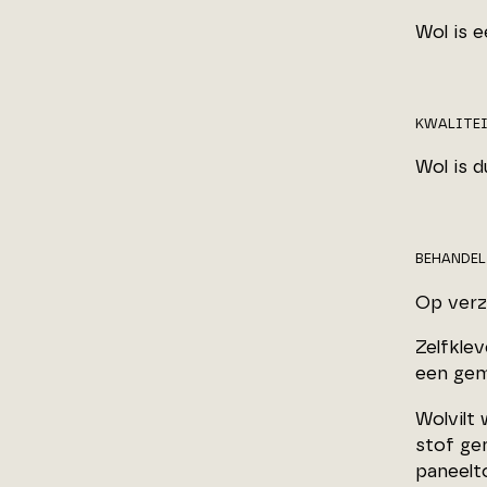
Wol is e
KWALITE
Wol is 
BEHANDE
Op verz
Zelfkle
een gem
Wolvilt
stof gem
paneelt