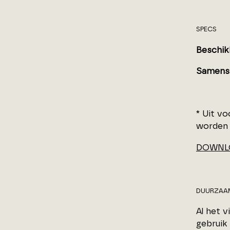
SPECS
Beschik
Samenst
* Uit v
worden 
DOWNLO
DUURZAA
Al het 
gebruik