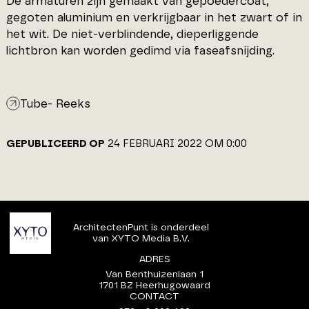
De armaturen zijn gemaakt van gepoedercoat,
gegoten aluminium en verkrijgbaar in het zwart of in
het wit. De niet-verblindende, dieperliggende
lichtbron kan worden gedimd via faseafsnijding.
Tube- Reeks
GEPUBLICEERD OP
24 FEBRUARI 2022 OM 0:00
ArchitectenPunt is onderdeel
van XYTO Media B.V.
ADRES
Van Benthuizenlaan 1
1701 BZ Heerhugowaard
CONTACT