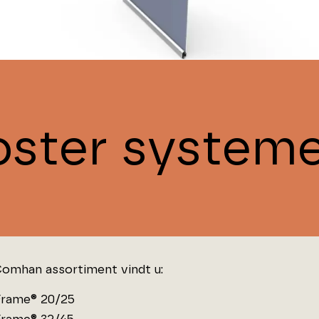
oster system
Comhan assortiment vindt u:
rame® 20/25