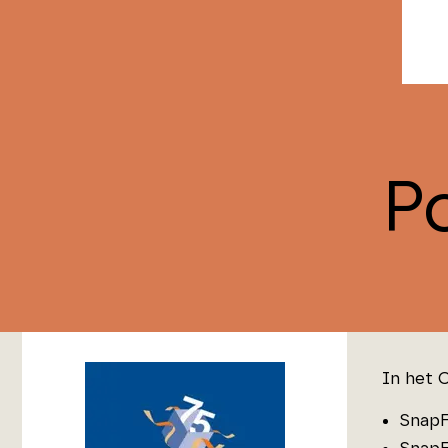
P
In het 
SnapF