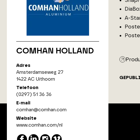
SnapF
DiaBo
A-Sta
Poste
Poste
COMHAN HOLLAND
Produ
Adres
Amsterdamseweg 27
GEPUBL
1422 AC Uithoorn
Telefoon
(0297) 51 36 36
E-mail
comhan@comhan.com
Website
www.comhan.com/nl
ArchitectenPunt is onderdeel
van XYTO Media B.V.