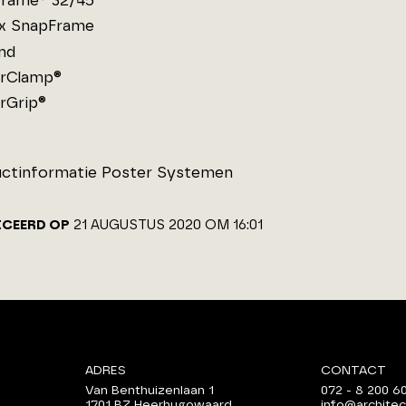
rame® 32/45
x SnapFrame
nd
rClamp®
rGrip®
ctinformatie Poster Systemen
ICEERD OP
21 AUGUSTUS 2020 OM 16:01
ADRES
CONTACT
Van Benthuizenlaan 1
072 - 8 200 6
1701 BZ Heerhugowaard
info@architec