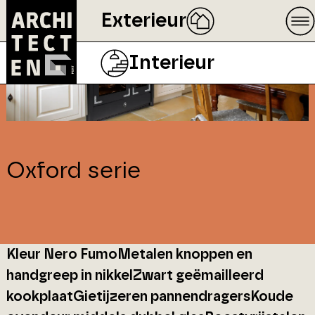
Exterieur
Interieur
Oxford serie
Kleur Nero FumoMetalen knoppen en
handgreep in nikkelZwart geëmailleerd
kookplaatGietijzeren pannendragersKoude