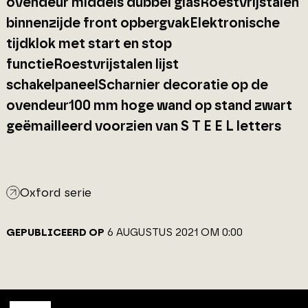
ovendeur middels dubbel glasRoestvrijstalen
binnenzijde front opbergvakElektronische
tijdklok met start en stop
functieRoestvrijstalen lijst
schakelpaneelScharnier decoratie op de
ovendeur100 mm hoge wand op stand zwart
geëmailleerd voorzien van S T E E L letters
Oxford serie
GEPUBLICEERD OP
6 AUGUSTUS 2021 OM 0:00