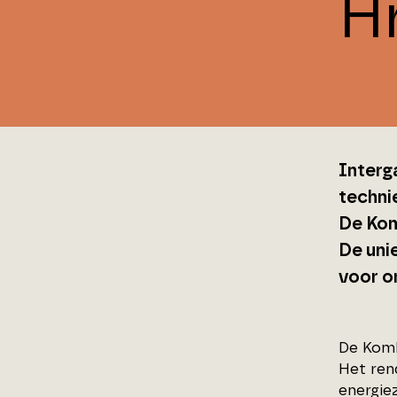
H
Interg
technie
De Kom
De uni
voor o
De Komb
Het ren
energie