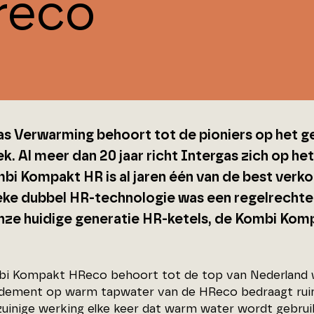
reco
as Verwarming behoort tot de pioniers op het 
k. Al meer dan 20 jaar richt Intergas zich op h
bi Kompakt HR is al jaren één van de best verko
eke dubbel HR-technologie was een regelrechte
nze huidige generatie HR-ketels, de Kombi Ko
i Kompakt HReco behoort tot de top van Nederland w
dement op warm tapwater van de HReco bedraagt ruim
zuinige werking elke keer dat warm water wordt gebrui