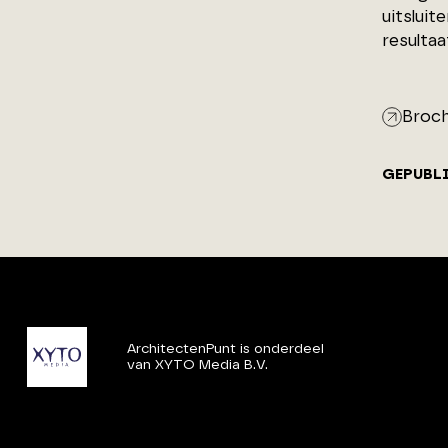
uitslui
resulta
Broc
GEPUBL
ArchitectenPunt is onderdeel
van XYTO Media B.V.