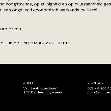
tend hoogstaande, op zuinigheid en op duurzaamheid ges
at: een ongekend economisch werkende cv-ketel.
hure Hreco
ICEERD OP
3 NOVEMBER 2022 OM 0:00
ADRES
CONTACT
Van Benthuizenlaan 1
072 - 8 200 6
1701 BZ Heerhugowaard
info@architec