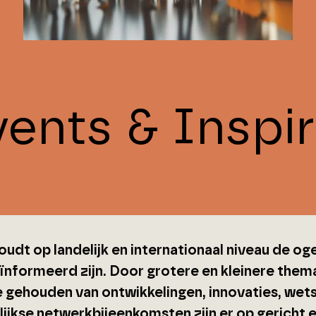
vents & Inspir
udt op landelijk en internationaal niveau de og
eïnformeerd zijn. Door grotere en kleinere the
 gehouden van ontwikkelingen, innovaties, wets
rlijkse netwerkbijeenkomsten zijn er op gericht 