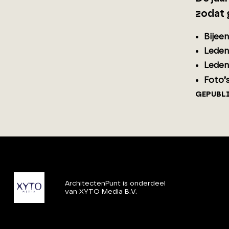
zodat 
Bijee
Leden
Leden
Foto’
GEPUBL
ArchitectenPunt is onderdeel
van XYTO Media B.V.