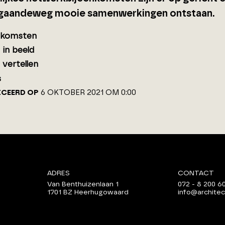
gaandeweg mooie samenwerkingen ontstaan.
nkomsten
 in beeld
 vertellen
s
ICEERD OP
6 OKTOBER 2021 OM 0:00
ADRES
CONTACT
Van Benthuizenlaan 1
072 - 8 200 6
1701 BZ Heerhugowaard
info@architec