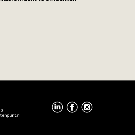
00
tenpunt.nl