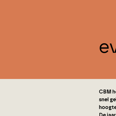
e
CBM ho
snel g
hoogte
De jaa