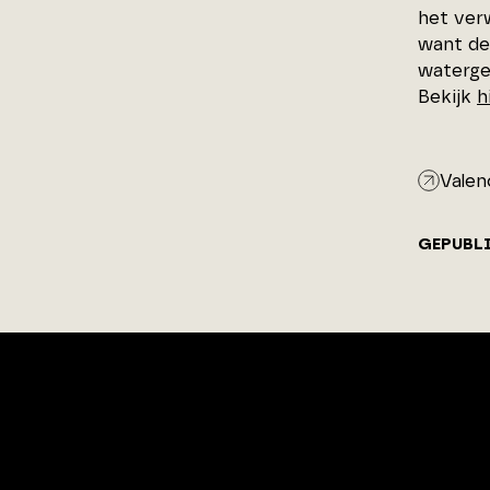
het ver
want de
waterge
Bekijk
h
Valen
GEPUBL
ArchitectenPunt is onderdeel
van XYTO Media B.V.