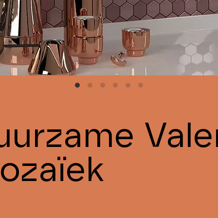
uurzame Vale
ozaïek