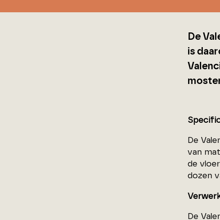
De Val
is daar
Valenc
moster
Specifi
De Vale
van mat
de vloe
dozen va
Verwerk
De Vale