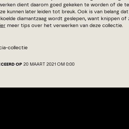
werken dient daarom goed gekeken te worden of de te
ze kunnen later leiden tot breuk. Ook is van belang da
koelde diamantzaag wordt geslepen, want knippen of z
ier
meer tips over het verwerken van deze collectie.
cia-collectie
ICEERD OP
20 MAART 2021 OM 0:00
ADRES
CONTACT
Van Benthuizenlaan 1
072 - 8 200 6
1701 BZ Heerhugowaard
info@architec