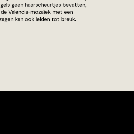
gels geen haarscheurtjes bevatten,
t de Valencia-mozaïek met een
agen kan ook leiden tot breuk.
00
tenpunt.nl