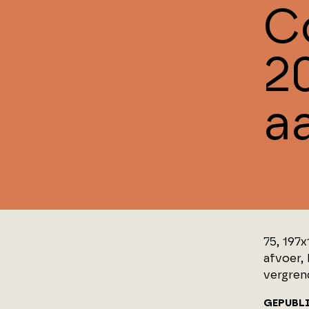
C
2
aa
75, 197x
afvoer, 
vergrend
GEPUBL