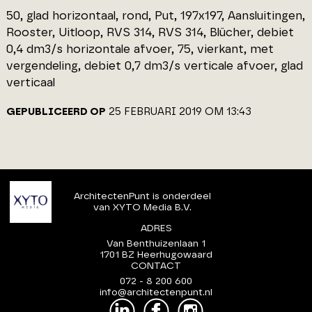
50, glad horizontaal, rond, Put, 197x197, Aansluitingen,
Rooster, Uitloop, RVS 314, RVS 314, Blücher, debiet
0,4 dm3/s horizontale afvoer, 75, vierkant, met
vergendeling, debiet 0,7 dm3/s verticale afvoer, glad
verticaal
GEPUBLICEERD OP
25 FEBRUARI 2019 OM 13:43
ArchitectenPunt is onderdeel
van XYTO Media B.V.
ADRES
Van Benthuizenlaan 1
1701 BZ Heerhugowaard
CONTACT
072 - 8 200 600
info@architectenpunt.nl