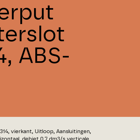
erput
terslot
4, ABS-
14, vierkant, Uitloop, Aansluitingen,
izontaal, debiet 0,7 dm3/s verticale