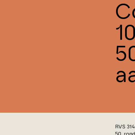
C
1
5
aa
RVS 314,
50, rond