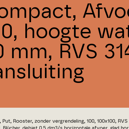
ompact, Afvo
00, hoogte wa
0 mm, RVS 31
nsluiting
 Put, Rooster, zonder vergrendeling, 100, 100x100, RVS 3
, Blücher, debiet 0,5 dm3/s horizontale afvoer, glad hor