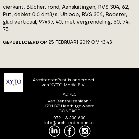
vierkant, Blücher, rond, Aansluitingen, RVS 304, 62,
Put, debiet 0,6 dm3/s, Uitloop, RVS 304, Rooster,
glad verticaal, 97x97, 40, met vergrendeling, 50, 74,
75
GEPUBLICEERD OP
25 FEBRUARI 2019 OM 13:43
ArchitectenPunt is onderdeel
van XYTO Media B.V.
ADRES
Van Benthuizenlaan 1
1701 BZ Heerhugowaard
CONTACT
072 - 8 200 600
info@architectenpunt.nl