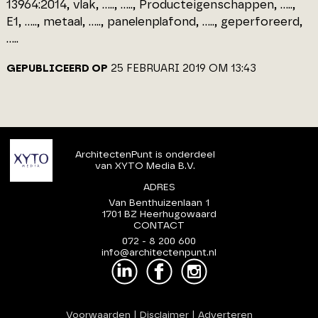
13964:2014, vlak, ....., ....., Producteigenschappen, .....,
E1, ....., metaal, ....., panelenplafond, ....., geperforeerd,
.....
GEPUBLICEERD OP
25 FEBRUARI 2019 OM 13:43
ArchitectenPunt is onderdeel
van XYTO Media B.V.
ADRES
Van Benthuizenlaan 1
1701 BZ Heerhugowaard
CONTACT
072 - 8 200 600
info@architectenpunt.nl
Voorwaarden
|
Disclaimer
|
Adverteren