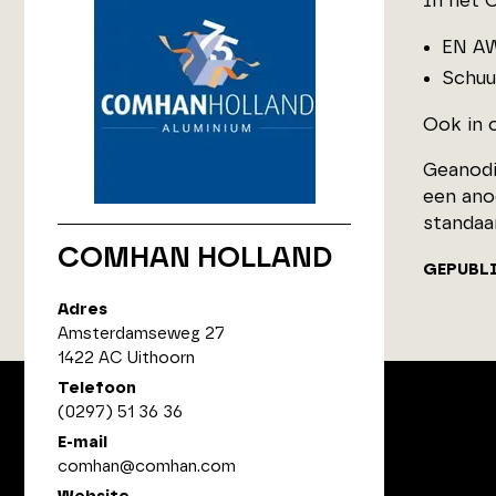
In het 
EN A
Schuu
Ook in 
Geanodi
een ano
standaa
COMHAN HOLLAND
GEPUBL
Adres
Amsterdamseweg 27
1422 AC Uithoorn
Telefoon
(0297) 51 36 36
E-mail
ArchitectenPunt is onderdeel
comhan@comhan.com
van XYTO Media B.V.