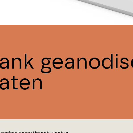
lank geanodis
laten