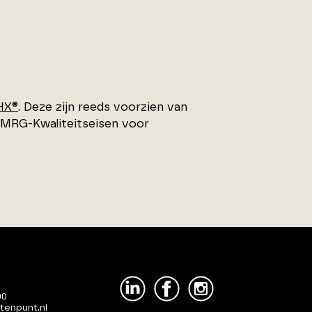
HX®
. Deze zijn reeds voorzien van
VMRG-Kwaliteitseisen voor
00
tenpunt.nl