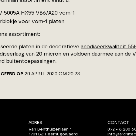
Comhan assortiment vindt u:
W-5005A HX55 VB6/A20 vom-1
rblokje voor vom-1 platen
ons assortiment:
seerde platen in de decoratieve
anodiseerkwaliteit 55
diseerlaag van 20 micron en voldoen daarmee aan de 
rd buitentoepassingen.
ICEERD OP
20 APRIL 2020 OM 20:23
ADRES
CONTACT
Van Benthuizenlaan 1
072 - 8 200 6
1701 BZ Heerhugowaard
info@architec