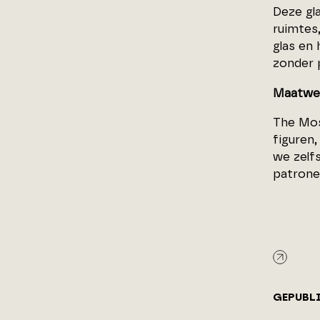
Deze gla
ruimtes
glas en
zonder 
Maatwe
The Mos
figuren
we zelf
patrone
GEPUBL