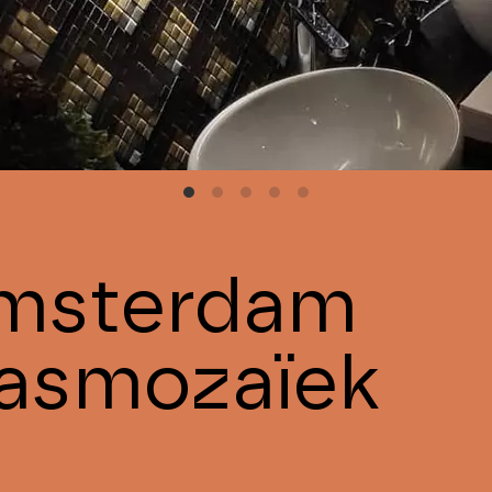
msterdam
lasmozaïek