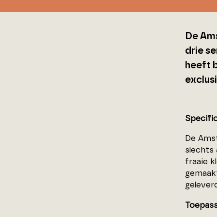
De Ams
drie se
heeft 
exclusi
Specifi
De Amst
slechts
fraaie k
gemaakt
geleverd
Toepass