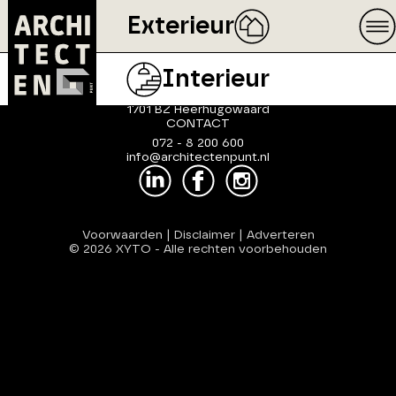
Exterieur
ArchitectenPunt is onderdeel
van XYTO Media B.V.
Interieur
ADRES
Van Benthuizenlaan 1
1701 BZ Heerhugowaard
CONTACT
072 - 8 200 600
info@architectenpunt.nl
Voorwaarden
|
Disclaimer
|
Adverteren
© 2026 XYTO
-
Alle rechten voorbehouden