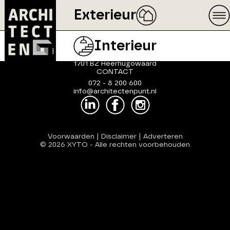
Exterieur
ArchitectenPunt is onderdeel
van XYTO Media B.V.
Interieur
ADRES
Van Benthuizenlaan 1
1701 BZ Heerhugowaard
CONTACT
072 - 8 200 600
info@architectenpunt.nl
Voorwaarden
|
Disclaimer
|
Adverteren
© 2026 XYTO
-
Alle rechten voorbehouden