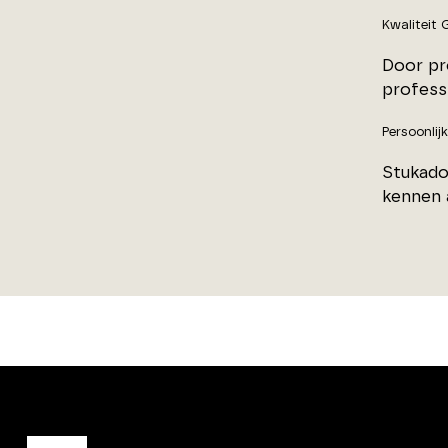
Kwaliteit
Door pr
professi
Persoonlij
Stukado
kennen a