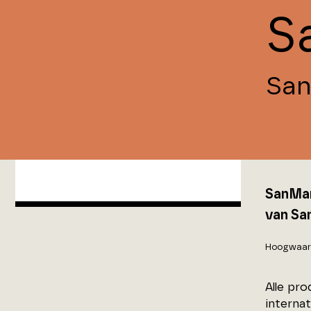
S
San
SanMar
van San
Hoogwaar
Alle pr
interna