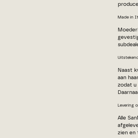
produce
Made in I
Moederb
gevestig
subdeale
Uitstekend
Naast k
aan haar
zodat u
Daarnaa
Levering o
Alle Sa
afgelev
zien en 