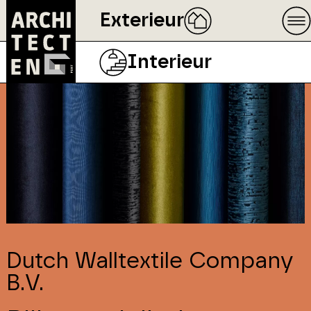
Exterieur
Interieur
Dutch Walltextile Company
B.V.