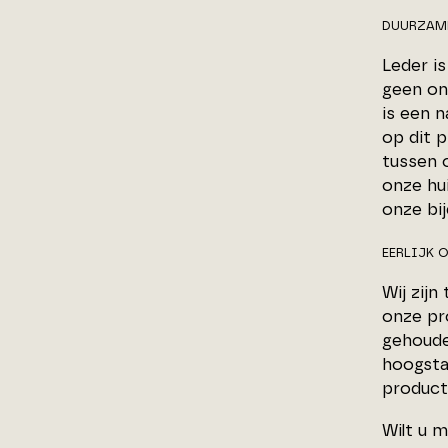
DUURZAME
Leder i
geen on
is een n
op dit 
tussen 
onze hu
onze bi
EERLIJK O
Wij zij
onze pr
gehouden
hoogstaa
producte
Wilt u 