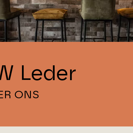
W Leder
ER ONS