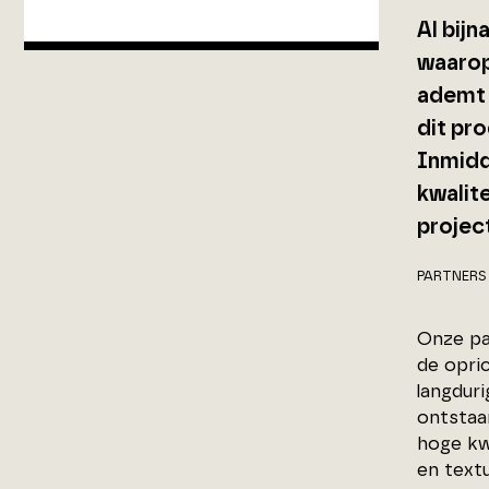
Al bijn
waarop
ademt e
dit pr
Inmidd
kwalit
project
PARTNERS
Onze pa
de opri
langdur
ontstaa
hoge kw
en text