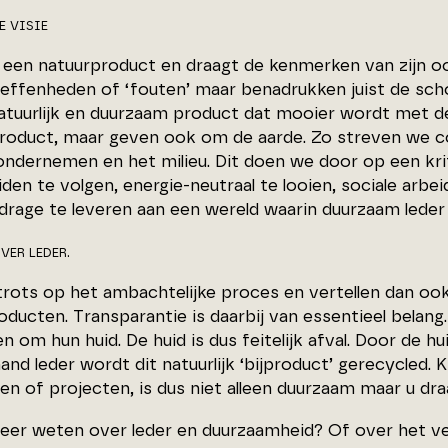
 VISIE
s een natuurproduct en draagt de kenmerken van zijn oo
effenheden of ‘fouten’ maar benadrukken juist de sch
atuurlijk en duurzaam product dat mooier wordt met de 
product, maar geven ook om de aarde. Zo streven we c
ondernemen en het milieu. Dit doen we door op een kri
iden te volgen, energie-neutraal te looien, sociale a
jdrage te leveren aan een wereld waarin duurzaam leder
VER LEDER.
n trots op het ambachtelijke proces en vertellen dan o
oducten. Transparantie is daarbij van essentieel belang
 om hun huid. De huid is dus feitelijk afval. Door de h
nd leder wordt dit natuurlijk ‘bijproduct’ gerecycled.
n of projecten, is dus niet alleen duurzaam maar u draa
meer weten over leder en duurzaamheid? Of over het vers