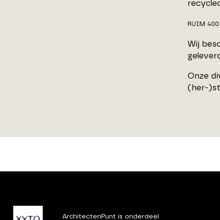
recycle
RUIM 400
Wij bes
gelever
Onze div
(her-)s
ArchitectenPunt is onderdeel