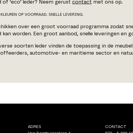
d of ‘eco’ leder? Neem gerust
contact
met ons op.
 KLEUREN OP VOORRAAD. SNELLE LEVERING.
chikken over een groot voorraad programma zodat snel
d kan worden. Een groot aanbod, snelle leveringen en 
erse soorten leder vinden de toepassing in de meubelin
toffeerders, automotive- en maritieme sector en natuur
ADRES
CONTACT