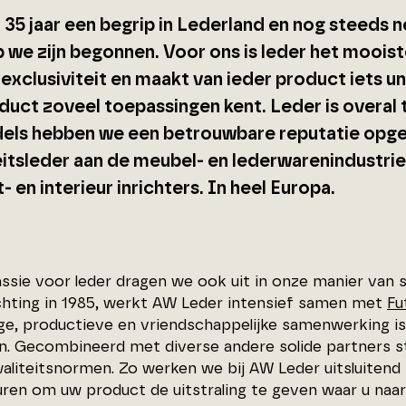
a 35 jaar een begrip in Lederland en nog steeds 
 we zijn begonnen. Voor ons is leder het mooist
xclusiviteit en maakt van ieder product iets uni
oduct zoveel toepassingen kent. Leder is overal
els hebben we een betrouwbare reputatie opg
eitsleder aan de meubel- en lederwarenindustrie
- en interieur inrichters. In heel Europa.
ssie voor leder dragen we ook uit in onze manier va
chting in 1985, werkt AW Leder intensief samen met
Fu
ige, productieve en vriendschappelijke samenwerking i
n. Gecombineerd met diverse andere solide partners st
aliteitsnormen. Zo werken we bij AW Leder uitsluitend
uren om uw product de uitstraling te geven waar u naa