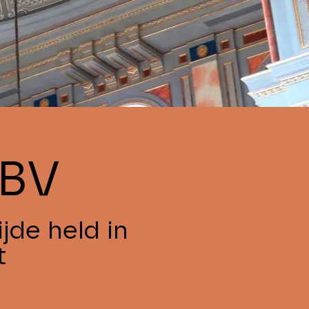
 BV
jde held in
t