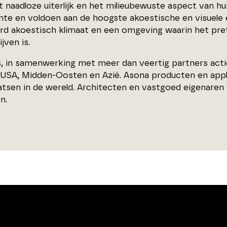
t naadloze uiterlijk en het milieubewuste aspect van h
imte en voldoen aan de hoogste akoestische en visuele 
rd akoestisch klimaat en een omgeving waarin het pr
ijven is.
s, in samenwerking met meer dan veertig partners acti
 USA, Midden-Oosten en Azië. Asona producten en appli
aatsen in de wereld. Architecten en vastgoed eigenare
n.
ADRES
CONTACT