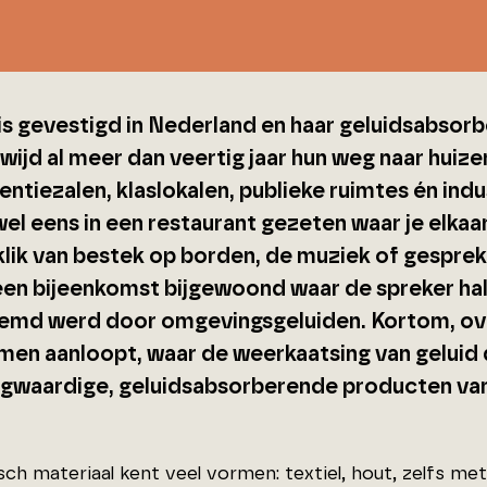
is gevestigd in Nederland en haar geluidsabso
ijd al meer dan veertig jaar hun weg naar huizen
ntiezalen, klaslokalen, publieke ruimtes én indu
wel eens in een restaurant gezeten waar je elkaa
klik van bestek op borden, de muziek of gespre
een bijeenkomst bijgewoond waar de spreker ha
emd werd door omgevingsgeluiden. Kortom, ove
men aanloopt, waar de weerkaatsing van geluid 
gwaardige, geluidsabsorberende producten van
ch materiaal kent veel vormen: textiel, hout, zelfs me