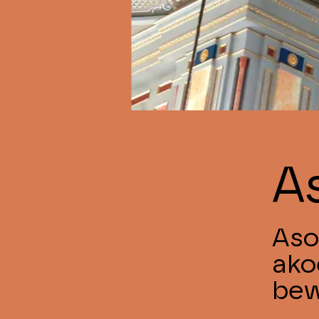
A
Aso
ako
bew