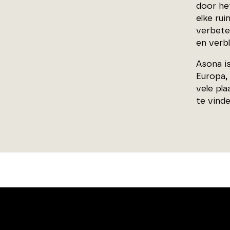
door he
elke ru
verbete
en verbl
Asona i
Europa,
vele pl
te vinde