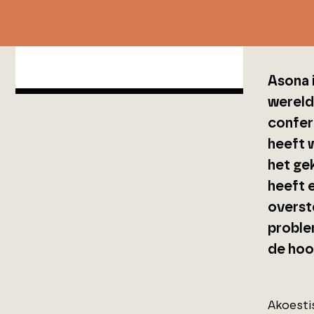
Asona 
wereldw
confere
heeft 
het ge
heeft 
overst
proble
de hoo
Akoestis