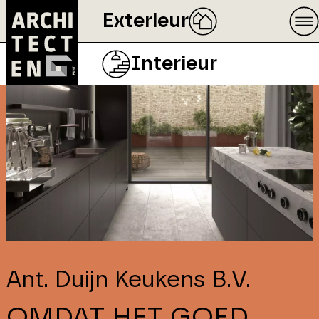
Exterieur
Interieur
Ant. Duijn Keukens B.V.
OMDAT HET GOED