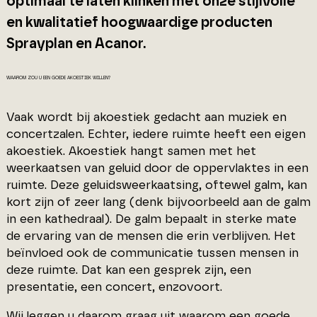
optimaal te laten klinken met onze stijlvolle
en kwalitatief hoogwaardige producten
Sprayplan en Acanor.
WAAROM ZOU U EEN GOEDE AKOESTIEK WILLEN?
Vaak wordt bij akoestiek gedacht aan muziek en
concertzalen. Echter, iedere ruimte heeft een eigen
akoestiek. Akoestiek hangt samen met het
weerkaatsen van geluid door de oppervlaktes in een
ruimte. Deze geluidsweerkaatsing, oftewel galm, kan
kort zijn of zeer lang (denk bijvoorbeeld aan de galm
in een kathedraal). De galm bepaalt in sterke mate
de ervaring van de mensen die erin verblijven. Het
beïnvloed ook de communicatie tussen mensen in
deze ruimte. Dat kan een gesprek zijn, een
presentatie, een concert, enzovoort.
Wij leggen u daarom graag uit waarom een goede