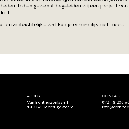
heden. Indien gewenst begeleiden wij een project van b
duct.
ur en ambachtelijk… wat kun je er eigenlijk niet mee…
ADRES
CONTACT
Van Benthuizenlaan 1
072 - 8 200 6
1701 BZ Heerhugowaard
info@architec