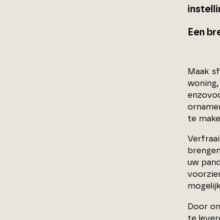
instell
Een br
Maak sf
woning,
enzovoo
ornament
te make
Verfraai
brengen
uw pand
voorzie
mogelij
Door on
te lever