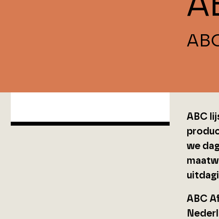
A
ABC
ABC li
product
we dage
maatwe
uitdagi
ABC Af
Nederl