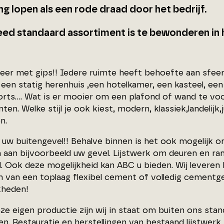
ing lopen als een rode draad door het bedrijf.
eed standaard assortiment is te bewonderen in 
eer met gips!! Iedere ruimte heeft behoefte aan sfeer.
 een statig herenhuis ,een hotelkamer, een kasteel, een
rts…. Wat is er mooier om een plafond of wand te voor
en. Welke stijl je ook kiest, modern, klassiek,landelijk,ju
n.
 uw buitengevel!! Behalve binnen is het ook mogelijk o
 aan bijvoorbeeld uw gevel. Lijstwerk om deuren en ram
. Ook deze mogelijkheid kan ABC u bieden. Wij leveren E
n van een toplaag flexibel cement of volledig cementge
kheden!
ze eigen productie zijn wij in staat om buiten ons st
en. Restauratie en herstellingen van bestaand lijstwer