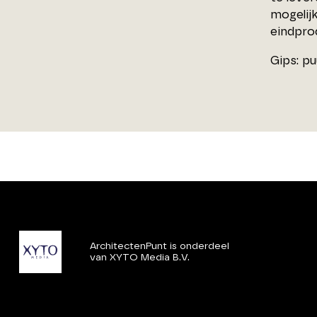
mogelijk
eindpro
Gips: pu
ArchitectenPunt is onderdeel
van XYTO Media B.V.