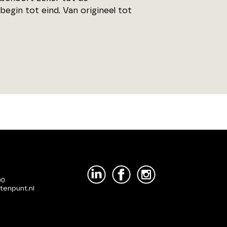
egin tot eind. Van origineel tot
00
tenpunt.nl