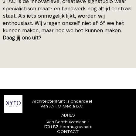
3TAC is dé innovatieve, creatieve signstudio waar
specialistisch maat- en handwerk nog altijd centraal
staat. Als iets onmogelijk lijkt, worden wij
enthousiast. Wij vragen onszelf niet af óf we het
kunnen maken, maar hoe we het kunnen maken.
Daag jij ons uit?
ArchitectenPunt is onderdeel
van XYTO Media B.V.
ADRES
Van Benthuizenlaan 1
1701 BZ Heerhugowaard
CONTACT